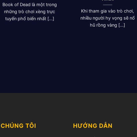
Book of Dead là một trong
Khi tham gia vào trò chơi,
những trò chơi xèng trực
nhiều người hy vọng sẽ nổ
tuyến phổ biến nhất [...]
hũ rồng vàng [...]
Giới thiệu tổng quan về saowin
ổi Thưởng “Bản Sắc Việt” Tại SAO
o trò chơi tại Saowin được tập trung tinh chỉnh tối đa vào
 CHÚNG TÔI
HƯỚNG DẪN