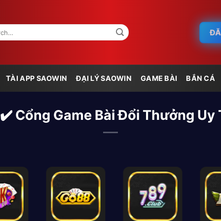
ĐĂ
TÀI APP SAOWIN
ĐẠI LÝ SAOWIN
GAME BÀI
BẮN CÁ
️ Cổng Game Bài Đổi Thưởng Uy 