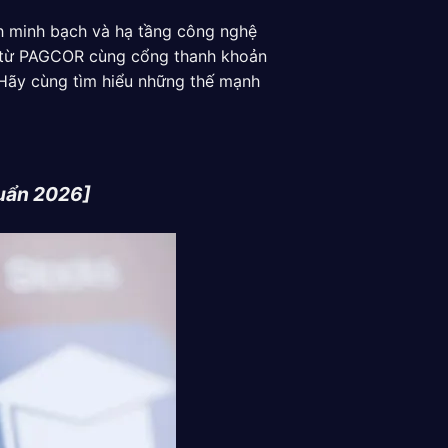
nh minh bạch và hạ tầng công nghệ
tế từ PAGCOR cùng cổng thanh khoản
 Hãy cùng tìm hiểu những thế mạnh
huẩn 2026]