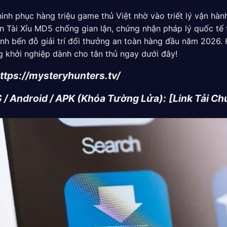
hinh phục hàng triệu game thủ Việt nhờ vào triết lý vận hà
oán Tài Xỉu MD5 chống gian lận, chứng nhận pháp lý quốc 
nh bến đỗ giải trí đổi thưởng an toàn hàng đầu năm 2026.
g khởi nghiệp dành cho tân thủ ngay dưới đây!
ttps://mysteryhunters.tv/
 / Android / APK (Khóa Tường Lửa):
[Link Tải C