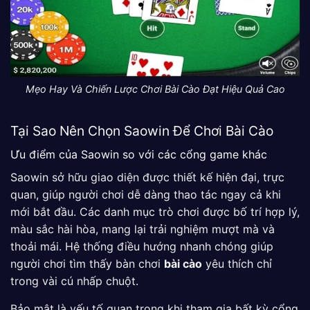
Mẹo Hay Và Chiến Lược Chơi Bài Cào Đạt Hiệu Quả Cao
Tại Sao Nên Chọn Saowin Để Chơi Bài Cào
Ưu điểm của Saowin so với các cổng game khác
Saowin sở hữu giao diện được thiết kế hiện đại, trực
quan, giúp người chơi dễ dàng thao tác ngay cả khi
mới bắt đầu. Các danh mục trò chơi được bố trí hợp lý,
màu sắc hài hòa, mang lại trải nghiệm mượt mà và
thoải mái. Hệ thống điều hướng nhanh chóng giúp
người chơi tìm thấy bàn chơi
bài cào
yêu thích chỉ
trong vài cú nhấp chuột.
Bảo mật là yếu tố quan trọng khi tham gia bất kỳ cổng