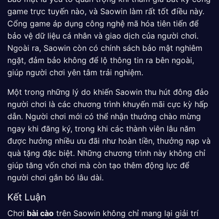
game trực tuyến nào, và Saowin làm rất tốt điều này.
Cổng game áp dụng công nghệ mã hóa tiên tiến để
bảo vệ dữ liệu cá nhân và giao dịch của người chơi.
Ngoài ra, Saowin còn có chính sách bảo mật nghiêm
ngặt, đảm bảo không để lộ thông tin ra bên ngoài,
giúp người chơi yên tâm trải nghiệm.
Một trong những lý do khiến Saowin thu hút đông đảo
người chơi là các chương trình khuyến mãi cực kỳ hấp
dẫn. Người chơi mới có thể nhận thưởng chào mừng
ngay khi đăng ký, trong khi các thành viên lâu năm
được hưởng nhiều ưu đãi như hoàn tiền, thưởng nạp và
quà tặng đặc biệt. Những chương trình này không chỉ
giúp tăng vốn chơi mà còn tạo thêm động lực để
người chơi gắn bó lâu dài.
Kết Luận
Chơi
bài cào
trên Saowin không chỉ mang lại giải trí