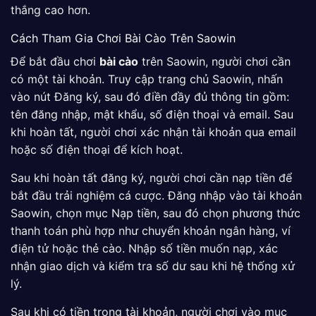
thắng cao hơn.
Cách Tham Gia Chơi Bài Cào Trên Saowin
Để bắt đầu chơi
bài cào
trên Saowin, người chơi cần
có một tài khoản. Truy cập trang chủ Saowin, nhấn
vào nút Đăng ký, sau đó điền đầy đủ thông tin gồm:
tên đăng nhập, mật khẩu, số điện thoại và email. Sau
khi hoàn tất, người chơi xác nhận tài khoản qua email
hoặc số điện thoại để kích hoạt.
Sau khi hoàn tất đăng ký, người chơi cần nạp tiền để
bắt đầu trải nghiệm cá cược. Đăng nhập vào tài khoản
Saowin, chọn mục Nạp tiền, sau đó chọn phương thức
thanh toán phù hợp như chuyển khoản ngân hàng, ví
điện tử hoặc thẻ cào. Nhập số tiền muốn nạp, xác
nhận giao dịch và kiểm tra số dư sau khi hệ thống xử
lý.
Sau khi có tiền trong tài khoản, người chơi vào mục