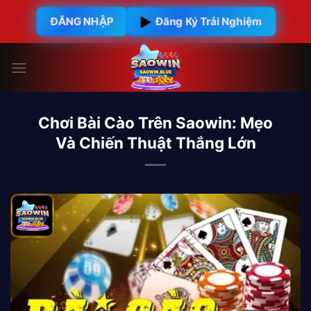
Bỏ
ĐĂNG NHẬP
Đăng Ký Trải Nghiệm
qua
nội
dung
Chơi Bài Cào Trên Saowin: Mẹo
Và Chiến Thuật Thắng Lớn