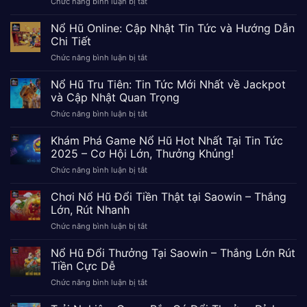
Chức năng bình luận bị tắt
ở
Tin
dẫn
Hướng
Tức
đầu
Dẫn
Nổ Hũ Online: Cập Nhật Tin Tức và Hướng Dẫn
và
trong
Cách
Bí
Chi Tiết
các
Chơi
Kíp
tin
Chức năng bình luận bị tắt
ở
Nổ
Chiến
tức?
Nổ
Hũ
Thắng
Hũ
Nổ Hũ Tru Tiên: Tin Tức Mới Nhất về Jackpot
Tại
Jackpot
Online:
Tin
và Cập Nhật Quan Trọng
Mới
Cập
Tức:
Nhất
Chức năng bình luận bị tắt
ở
Nhật
Bí
Nổ
Tin
Quyết
Hũ
Khám Phá Game Nổ Hũ Hot Nhất Tại Tin Tức
Tức
Thắng
Tru
và
2025 – Cơ Hội Lớn, Thưởng Khủng!
Lớn
Tiên:
Hướng
2025
Chức năng bình luận bị tắt
ở
Tin
Dẫn
Khám
Tức
Chi
Phá
Chơi Nổ Hũ Đổi Tiền Thật tại Saowin – Thắng
Mới
Tiết
Game
Nhất
Lớn, Rút Nhanh
Nổ
về
Chức năng bình luận bị tắt
ở
Hũ
Jackpot
Chơi
Hot
và
Nổ
Nổ Hũ Đổi Thưởng Tại Saowin – Thắng Lớn Rút
Nhất
Cập
Hũ
Tại
Tiền Cực Dễ
Nhật
Đổi
Tin
Quan
Chức năng bình luận bị tắt
ở
Tiền
Tức
Trọng
Nổ
Thật
2025
Hũ