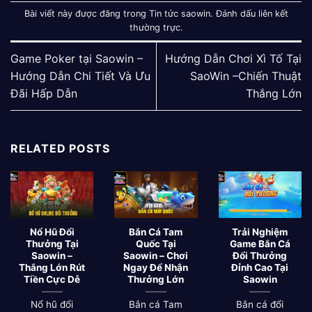
Bài viết này được đăng trong
Tin tức saowin
. Đánh dấu
liên kết
thường trực
.
Game Poker tại Saowin –
Hướng Dẫn Chơi Xì Tố Tại
Hướng Dẫn Chi Tiết Và Ưu
SaoWin –Chiến Thuật
Đãi Hấp Dẫn
Thắng Lớn
RELATED POSTS
Nổ Hũ Đổi
Bắn Cá Tam
Trải Nghiệm
Thưởng Tại
Quốc Tại
Game Bắn Cá
Saowin –
Saowin – Chơi
Đổi Thưởng
Thắng Lớn Rút
Ngay Để Nhận
Đỉnh Cao Tại
Tiền Cực Dễ
Thưởng Lớn
Saowin
Nổ hũ đổi
Bắn cá Tam
Bắn cá đổi