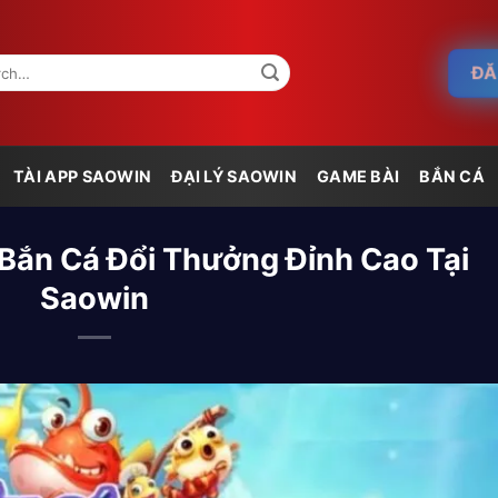
ĐĂ
TÀI APP SAOWIN
ĐẠI LÝ SAOWIN
GAME BÀI
BẮN CÁ
Bắn Cá Đổi Thưởng Đỉnh Cao Tại
Saowin