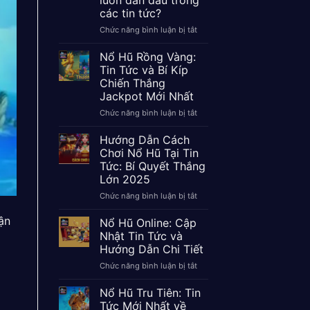
kiện
các tin tức?
và
tin
Chức năng bình luận bị tắt
ở
tức
Book
mới
of
Nổ Hũ Rồng Vàng:
nhất
Dead:
Tin Tức và Bí Kíp
bạn
Tại
Chiến Thắng
cần
sao
Jackpot Mới Nhất
biết
trò
chơi
Chức năng bình luận bị tắt
ở
này
Nổ
luôn
Hũ
Hướng Dẫn Cách
dẫn
Rồng
Chơi Nổ Hũ Tại Tin
đầu
Vàng:
Tức: Bí Quyết Thắng
trong
Tin
Lớn 2025
các
Tức
tin
và
Chức năng bình luận bị tắt
ở
tức?
Bí
Hướng
Kíp
ận
Dẫn
Nổ Hũ Online: Cập
Chiến
Cách
Nhật Tin Tức và
Thắng
Chơi
Hướng Dẫn Chi Tiết
Jackpot
Nổ
Chức năng bình luận bị tắt
Mới
ở
Hũ
Nhất
Nổ
Tại
Hũ
Tin
Nổ Hũ Tru Tiên: Tin
Online:
Tức:
Tức Mới Nhất về