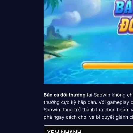
Bắn cá đổi thưởng
tại Saowin không chỉ
thưởng cực kỳ hấp dẫn. Với gameplay d
Saowin đang trở thành lựa chọn hoàn
phá ngay cách chơi và bí quyết giành ch
XEM NHANH