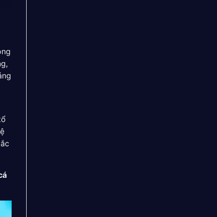
ông
ng,
ảng
tổ
Hệ
mắc
cá