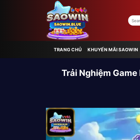
Bỏ
qua
nội
dung
TRANG CHỦ
KHUYẾN MÃI SAOWIN
Trải Nghiệm Game 