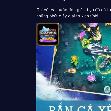
Chỉ với vài bước đơn giản, bạn đã có t
những phút giây giải trí kịch tính!