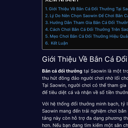
Giới Thiệu Về Bắn Cá Đổi Thưởng Tại S
Lý Do Nên Chọn Saowin Để Chơi Bắn C
Hướng Dẫn Tham Gia Bắn Cá Đổi Thưở
Cách Chơi Bắn Cá Đổi Thưởng Trên Sa
Mẹo Chơi Bắn Cá Đổi Thưởng Hiệu Quả
Kết Luận
Giới Thiệu Về Bắn Cá Đổ
Bắn cá đổi thưởng
tại Saowin là một tro
thu hút đông đảo người chơi nhờ lối ch
Tại Saowin, người chơi có thể tham gia
để tiêu diệt cá và nhận về số tiền thưởng
Với hệ thống đổi thưởng minh bạch, tỷ 
Saowin mang đến trải nghiệm chơi bắn c
tảng này còn hỗ trợ đa dạng phương thứ
hơn. Nếu bạn đang tìm kiếm một sân c