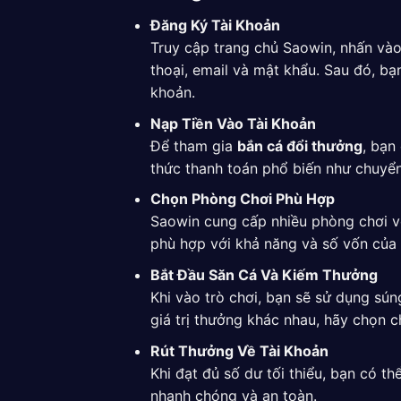
Đăng Ký Tài Khoản
Truy cập trang chủ Saowin, nhấn vào
thoại, email và mật khẩu. Sau đó, bạ
khoản.
Nạp Tiền Vào Tài Khoản
Để tham gia
bắn cá đổi thưởng
, bạn
thức thanh toán phổ biến như chuyển
Chọn Phòng Chơi Phù Hợp
Saowin cung cấp nhiều phòng chơi v
phù hợp với khả năng và số vốn của 
Bắt Đầu Săn Cá Và Kiếm Thưởng
Khi vào trò chơi, bạn sẽ sử dụng sún
giá trị thưởng khác nhau, hãy chọn ch
Rút Thưởng Về Tài Khoản
Khi đạt đủ số dư tối thiểu, bạn có th
nhanh chóng và an toàn.