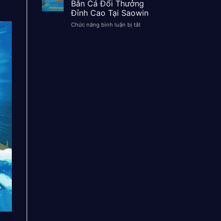
–
Bắn Cá Đổi Thưởng
Khủng!
Thưởng
Thắng
Đỉnh Cao Tại Saowin
Tại
Lớn,
Chức năng bình luận bị tắt
ở
Saowin
Rút
Trải
–
Nhanh
Nghiệm
Thắng
Game
Lớn
Bắn
Rút
Cá
Tiền
Đổi
Cực
Thưởng
Dễ
Đỉnh
Cao
Tại
Saowin