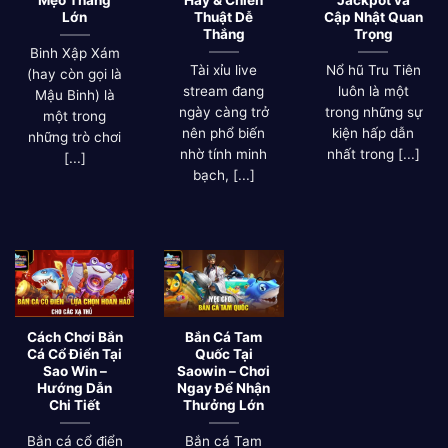
Lớn
Thuật Dễ
Cập Nhật Quan
Thắng
Trọng
Binh Xập Xám
Tài xỉu live
Nổ hũ Tru Tiên
(hay còn gọi là
stream đang
luôn là một
Mậu Binh) là
ngày càng trở
trong những sự
một trong
nên phổ biến
kiện hấp dẫn
những trò chơi
nhờ tính minh
nhất trong [...]
[...]
bạch, [...]
Cách Chơi Bắn
Bắn Cá Tam
Cá Cổ Điển Tại
Quốc Tại
Sao Win –
Saowin – Chơi
Hướng Dẫn
Ngay Để Nhận
Chi Tiết
Thưởng Lớn
Bắn cá cổ điển
Bắn cá Tam