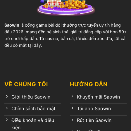
Saowin
là cổng game bài đổi thưởng trực tuyến uy tín hàng
đầu 2026, mang đến hệ sinh thái giải trí đẳng cấp với hơn 50+
trò chơi hấp dẫn. Từ casino, bắn cá, tài xỉu đến xóc đĩa, tất cả
đều có mặt tại đây.
VỀ CHÚNG TÔI
HƯỚNG DẪN
Giới thiệu Saowin
Khuyến mãi Saowin
Chính sách bảo mật
Tải app Saowin
Điều khoản và điều
Rút tiền Saowin
kiện