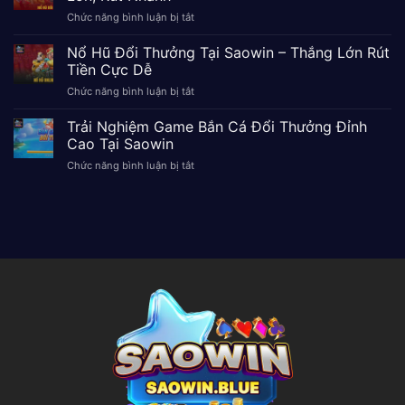
Nổ
về
Chức năng bình luận bị tắt
ở
Hũ
Jackpot
Chơi
Hot
và
Nổ
Nổ Hũ Đổi Thưởng Tại Saowin – Thắng Lớn Rút
Nhất
Cập
Hũ
Tại
Tiền Cực Dễ
Nhật
Đổi
Tin
Quan
Chức năng bình luận bị tắt
ở
Tiền
Tức
Trọng
Nổ
Thật
2025
Hũ
Trải Nghiệm Game Bắn Cá Đổi Thưởng Đỉnh
tại
–
Đổi
Saowin
Cao Tại Saowin
Cơ
Thưởng
–
Hội
Chức năng bình luận bị tắt
ở
Tại
Thắng
Lớn,
Trải
Saowin
Lớn,
Thưởng
Nghiệm
–
Rút
Khủng!
Game
Thắng
Nhanh
Bắn
Lớn
Cá
Rút
Đổi
Tiền
Thưởng
Cực
Đỉnh
Dễ
Cao
Tại
Saowin