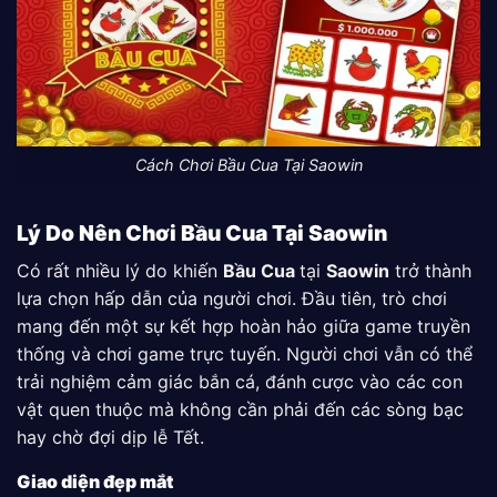
Cách Chơi Bầu Cua Tại Saowin
Lý Do Nên Chơi Bầu Cua Tại Saowin
Có rất nhiều lý do khiến
Bầu Cua
tại
Saowin
trở thành
lựa chọn hấp dẫn của người chơi. Đầu tiên, trò chơi
mang đến một sự kết hợp hoàn hảo giữa game truyền
thống và chơi game trực tuyến. Người chơi vẫn có thể
trải nghiệm cảm giác bắn cá, đánh cược vào các con
vật quen thuộc mà không cần phải đến các sòng bạc
hay chờ đợi dịp lễ Tết.
Giao diện đẹp mắt