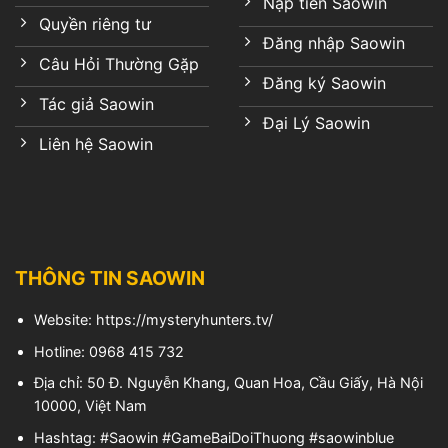
Nạp tiền Saowin
Quyền riêng tư
Đăng nhập Saowin
Câu Hỏi Thường Gặp
Đăng ký Saowin
Tác giả Saowin
Đại Lý Saowin
Liên hệ Saowin
THÔNG TIN SAOWIN
Website:
https://mysteryhunters.tv/
Hotline:
0968 415 732
Địa chỉ:
50 Đ. Nguyễn Khang, Quan Hoa, Cầu Giấy, Hà Nội
10000, Việt Nam
Hashtag: #Saowin #GameBaiDoiThuong #saowinblue