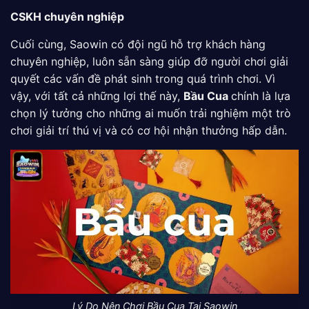
CSKH chuyên nghiệp
Cuối cùng, Saowin có đội ngũ hỗ trợ khách hàng
chuyên nghiệp, luôn sẵn sàng giúp đỡ người chơi giải
quyết các vấn đề phát sinh trong quá trình chơi. Vì
vậy, với tất cả những lợi thế này,
Bầu Cua
chính là lựa
chọn lý tưởng cho những ai muốn trải nghiệm một trò
chơi giải trí thú vị và có cơ hội nhận thưởng hấp dẫn.
Lý Do Nên Chơi Bầu Cua Tại Saowin