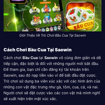
Giới Thiệu Về Trò Chơi Bầu Cua Tại Saowin
Cách Chơi Bầu Cua Tại Saowin
Cách chơi
Bầu Cua
tại
Saowin
vô cùng đơn giản và dễ
tiếp cận, đặc biệt là đối với những người mới bắt đầu.
Để tham gia, bạn chỉ cần đăng ký tài khoản trên
Saowin, sau đó nạp tiền vào ví để bắt đầu đặt cược.
Trò chơi sử dụng ba viên xúc xắc với các hình ảnh của
những con vật đặc trưng như gà, tôm, cua, cá, và nai.
Người chơi sẽ đặt cược vào các con vật mà mình nghĩ
sẽ xuất hiện trên mặt xúc xắc.