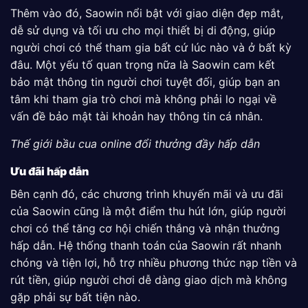
Thêm vào đó, Saowin nổi bật với giao diện đẹp mắt,
dễ sử dụng và tối ưu cho mọi thiết bị di động, giúp
người chơi có thể tham gia bất cứ lúc nào và ở bất kỳ
đâu. Một yếu tố quan trọng nữa là Saowin cam kết
bảo mật thông tin người chơi tuyệt đối, giúp bạn an
tâm khi tham gia trò chơi mà không phải lo ngại về
vấn đề bảo mật tài khoản hay thông tin cá nhân.
Thế giới bầu cua online đổi thưởng đầy hấp dẫn
Ưu đãi hấp dẫn
Bên cạnh đó, các chương trình khuyến mãi và ưu đãi
của Saowin cũng là một điểm thu hút lớn, giúp người
chơi có thể tăng cơ hội chiến thắng và nhận thưởng
hấp dẫn. Hệ thống thanh toán của Saowin rất nhanh
chóng và tiện lợi, hỗ trợ nhiều phương thức nạp tiền và
rút tiền, giúp người chơi dễ dàng giao dịch mà không
gặp phải sự bất tiện nào.