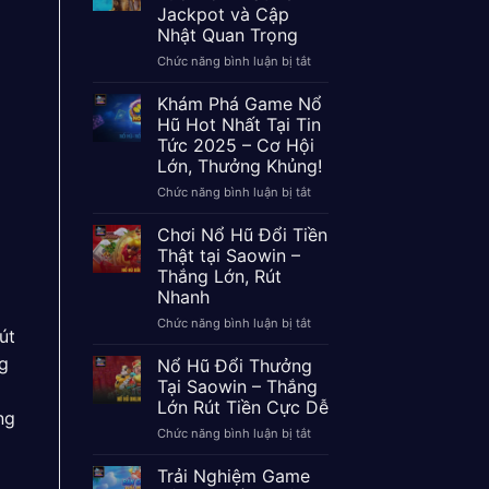
Cập
Bí
Jackpot và Cập
Nhật
Quyết
Nhật Quan Trọng
Tin
Thắng
Tức
Chức năng bình luận bị tắt
Lớn
ở
và
2025
Nổ
Hướng
Hũ
Khám Phá Game Nổ
Dẫn
Tru
Hũ Hot Nhất Tại Tin
Chi
Tiên:
Tức 2025 – Cơ Hội
Tiết
Tin
Lớn, Thưởng Khủng!
Tức
Mới
Chức năng bình luận bị tắt
ở
Nhất
Khám
về
Phá
Chơi Nổ Hũ Đổi Tiền
Jackpot
Game
Thật tại Saowin –
và
Nổ
Thắng Lớn, Rút
Cập
Hũ
Nhanh
Nhật
Hot
Quan
Nhất
Chức năng bình luận bị tắt
ở
út
Trọng
Tại
Chơi
Tin
Nổ
g
Nổ Hũ Đổi Thưởng
Tức
Hũ
Tại Saowin – Thắng
2025
Đổi
Lớn Rút Tiền Cực Dễ
–
ng
Tiền
Chức năng bình luận bị tắt
Cơ
ở
Thật
Hội
Nổ
tại
Lớn,
Hũ
Saowin
Trải Nghiệm Game
Thưởng
Đổi