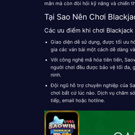
mắn mà còn đòi hỏi kỹ năng và chiến th
Tại Sao Nên Chơi Blackj
Các ưu điểm khi chơi Blackjack
Giao diện dễ sử dụng, được tối ưu hó
gia các ván bài một cách dễ dàng và
Với công nghệ mã hóa tiên tiến, Sao
người chơi đều được bảo vệ tối đa, 
ninh.
Đội ngũ hỗ trợ chuyên nghiệp của Sa
chơi bất cứ lúc nào. Dịch vụ chăm s
tiếp, email hoặc hotline.