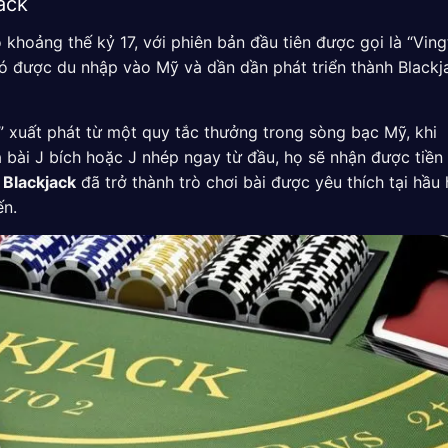
ack
hoảng thế kỷ 17, với phiên bản đầu tiên được gọi là “Ving
 đó được du nhập vào Mỹ và dần dần phát triển thành Blackj
k” xuất phát từ một quy tắc thưởng trong sòng bạc Mỹ, khi
á bài J bích hoặc J nhép ngay từ đầu, họ sẽ nhận được tiền
Blackjack
đã trở thành trò chơi bài được yêu thích tại hầu 
ến.