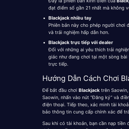
Đây là phiên bản kinh điển của
Black
đạt điểm số gần 21 nhất mà không v
Blackjack nhiều tay
Phiên bản này cho phép người chơi đặ
và trải nghiệm hấp dẫn hơn.
Blackjack trực tiếp với dealer
Đối với những ai yêu thích trải nghi
giác như đang chơi tại một sòng bài
trực tiếp.
Hướng Dẫn Cách Chơi Bl
Để bắt đầu chơi
Blackjack
trên Saowin,
Saowin, nhấn vào nút “Đăng ký” và điền
điện thoại. Tiếp theo, xác minh tài kh
bảo thông tin cung cấp chính xác để trá
Sau khi có tài khoản, bạn cần nạp tiề