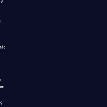
ng
g
tác
ố
đảm
ng