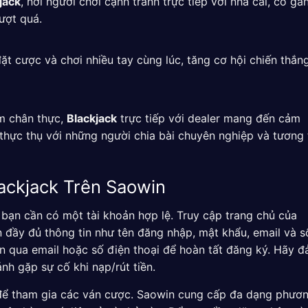
jack
, nơi người chơi cạnh tranh trực tiếp với nhà cái, cố gắ
ượt quá.
t cược và chơi nhiều tay cùng lúc, tăng cơ hội chiến thắn
ệm chân thực,
Blackjack
trực tiếp với dealer mang đến cảm
 thực thụ với những người chia bài chuyên nghiệp và tương 
ackjack Trên Saowin
 bạn cần có một tài khoản hợp lệ. Truy cập trang chủ của
 đầy đủ thông tin như tên đăng nhập, mật khẩu, email và s
oản qua email hoặc số điện thoại để hoàn tất đăng ký. Hãy 
nh gặp sự cố khi nạp/rút tiền.
n để tham gia các ván cược. Saowin cung cấp đa dạng phươ