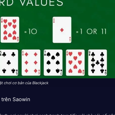
ật chơi cơ bản của Blackjack
 trên Saowin