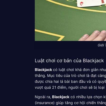
Giới 
Luật chơi cơ bản của Blackjack
Blackjack
có luật chơi khá đơn giản nh
thắng. Mục tiêu của trò chơi là đạt cà
được chia hai lá bài ban đầu và có quyề
vượt quá 21 điểm, người chơi sẽ bị loại
Ngoài ra,
Blackjack
có nhiều lựa chọn k
(insurance) giúp tăng cơ hội chiến thắ