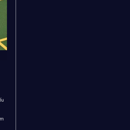
ếu
ểm