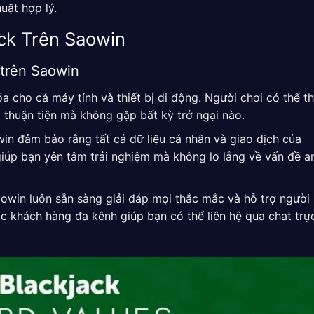
uật hợp lý.
ack Trên Saowin
 trên Saowin
a cho cả máy tính và thiết bị di động. Người chơi có thể t
 thuận tiện mà không gặp bất kỳ trở ngại nào.
win đảm bảo rằng tất cả dữ liệu cá nhân và giao dịch của
giúp bạn yên tâm trải nghiệm mà không lo lắng về vấn đề a
owin luôn sẵn sàng giải đáp mọi thắc mắc và hỗ trợ người
óc khách hàng đa kênh giúp bạn có thể liên hệ qua chat trự