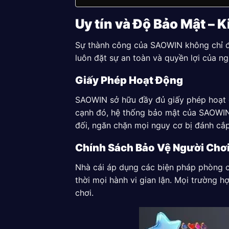
Uy tín và Độ Bảo Mật –
Sự thành công của SAOWIN không chỉ đế
luôn đặt sự an toàn và quyền lợi của ng
Giấy Phép Hoạt Động
SAOWIN sở hữu đầy đủ giấy phép hoạt đ
cạnh đó, hệ thống bảo mật của SAOWIN 
đối, ngăn chặn mọi nguy cơ bị đánh cắp 
Chính Sách Bảo Vệ Người Chơi
Nhà cái áp dụng các biện pháp phòng ch
thời mọi hành vi gian lận. Mọi trường 
chơi.