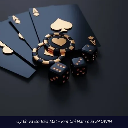
Uy tín và Độ Bảo Mật – Kim Chỉ Nam của SAOWIN