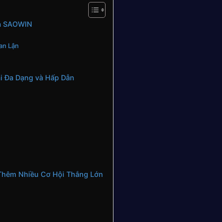
ủa SAOWIN
an Lận
i Đa Dạng và Hấp Dẫn
 Thêm Nhiều Cơ Hội Thắng Lớn