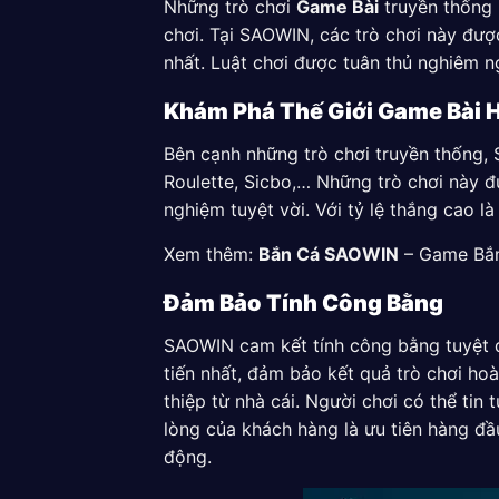
Những trò chơi
Game Bài
truyền thống 
chơi. Tại SAOWIN, các trò chơi này đượ
nhất. Luật chơi được tuân thủ nghiêm 
Khám Phá Thế Giới Game Bài H
Bên cạnh những trò chơi truyền thống,
Roulette, Sicbo,… Những trò chơi này 
nghiệm tuyệt vời. Với tỷ lệ thắng cao l
Xem thêm:
Bắn Cá SAOWIN
– Game Bắn
Đảm Bảo Tính Công Bằng
SAOWIN cam kết tính công bằng tuyệt đ
tiến nhất, đảm bảo kết quả trò chơi ho
thiệp từ nhà cái. Người chơi có thể ti
lòng của khách hàng là ưu tiên hàng đầ
động.