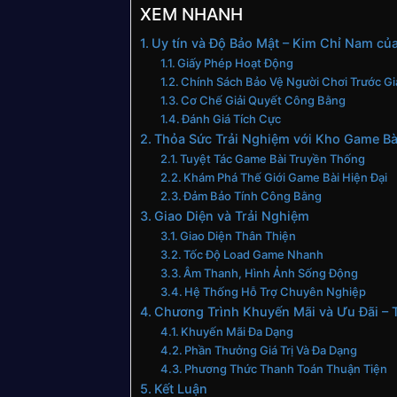
XEM NHANH
Uy tín và Độ Bảo Mật – Kim Chỉ Nam c
Giấy Phép Hoạt Động
Chính Sách Bảo Vệ Người Chơi Trước Gi
Cơ Chế Giải Quyết Công Bằng
Đánh Giá Tích Cực
Thỏa Sức Trải Nghiệm với Kho Game Bà
Tuyệt Tác Game Bài Truyền Thống
Khám Phá Thế Giới Game Bài Hiện Đại
Đảm Bảo Tính Công Bằng
Giao Diện và Trải Nghiệm
Giao Diện Thân Thiện
Tốc Độ Load Game Nhanh
Âm Thanh, Hình Ảnh Sống Động
Hệ Thống Hỗ Trợ Chuyên Nghiệp
Chương Trình Khuyến Mãi và Ưu Đãi –
Khuyến Mãi Đa Dạng
Phần Thưởng Giá Trị Và Đa Dạng
Phương Thức Thanh Toán Thuận Tiện
Kết Luận