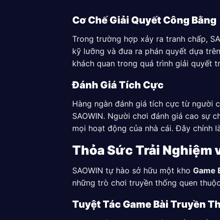
Cơ Chế Giải Quyết Công Bằng
Trong trường hợp xảy ra tranh chấp, SA
kỹ lưỡng và đưa ra phán quyết dựa trê
khách quan trong quá trình giải quyết t
Đánh Giá Tích Cực
Hàng ngàn đánh giá tích cực từ người c
SAOWIN. Người chơi đánh giá cao sự ch
mọi hoạt động của nhà cái. Đây chính 
Thỏa Sức Trải Nghiệm 
SAOWIN tự hào sở hữu một kho
Game 
những trò chơi truyền thống quen thuộ
Tuyệt Tác Game Bài Truyền T