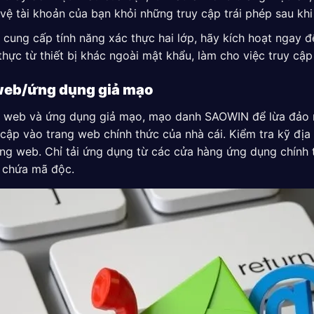
ệ tài khoản của bạn khỏi những truy cập trái phép sau kh
ung cấp tính năng xác thực hai lớp, hãy kích hoạt ngay đ
ực từ thiết bị khác ngoài mật khẩu, làm cho việc truy cập 
 web/ứng dụng giả mạo
ang web và ứng dụng giả mạo, mạo danh SAOWIN để lừa đảo 
cập vào trang web chính thức của nhà cái. Kiểm tra kỹ địa
ng web. Chỉ tải ứng dụng từ các cửa hàng ứng dụng chính
o chứa mã độc.