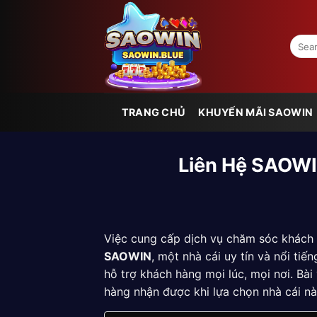
Bỏ
qua
nội
dung
TRANG CHỦ
KHUYẾN MÃI SAOWIN
Liên Hệ SAOWI
Việc cung cấp dịch vụ chăm sóc khách h
SAOWIN
, một nhà cái uy tín và nổi t
hỗ trợ khách hàng mọi lúc, mọi nơi. Bài
hàng nhận được khi lựa chọn nhà cái nà