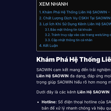
XEM NHANH
Khám Phá Hệ Thống Liên Hệ SAOWIN – 
Chất Lượng Dịch Vụ CSKH Tại SAOWIN:
Lợi Ích Khi Sử Dụng Kênh Liên Hệ SAO
Bảo mật thông tin tài khoản
Tránh truy cập vào các trang web/ứng 
Cập nhật thông tin cá nhân
Kết Luận
Khám Phá Hệ Thống Liê
SAOWIN cam kết mang đến trải nghiệm c
Liên Hệ SAOWIN
đa dạng, đáp ứng mọi 
trọng giúp SAOWIN hiểu rõ hơn mong mu
Dưới đây là các kênh
Liên Hệ SAOWIN
Hotline:
Số điện thoại hotline của S
bản để xử lý nhanh chóng và hiệu q