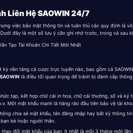
ênh Liên Hệ SAOWIN 24/7
hưng việc bảo mật thông tin và tuân thủ các quy định là v
Dưới đây là một số lưu ý cần ghi nhớ trước, trong và sau k
ẫn Tạo Tài Khoản Chi Tiết Mới Nhất
ất kỳ nền tảng cá cược trực tuyến nào, bao gồm cả SAOWIN.
 SAOWIN
là điều tối quan trọng để tránh bị đánh cắp thông 
ức tạp, kết hợp chữ cái in hoa, chữ cái thường, số và ký 
 v.v. Một mật khẩu mạnh là hàng rào đầu tiên bảo vệ tài kh
hông chia sẻ mật khẩu, tên đăng nhập hay bất kỳ thông tin
 bạn bè hoặc người thân.
hay đổi mật khẩu của bạn, ít nhất là mỗi 3 tháng một lần,