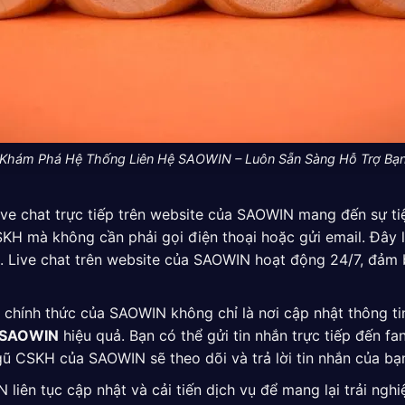
Khám Phá Hệ Thống Liên Hệ SAOWIN – Luôn Sẵn Sàng Hỗ Trợ Bạ
ive chat trực tiếp trên website của SAOWIN mang đến sự tiện
CSKH mà không cần phải gọi điện thoại hoặc gửi email. Đây 
. Live chat trên website của SAOWIN hoạt động 24/7, đảm 
chính thức của SAOWIN không chỉ là nơi cập nhật thông ti
 SAOWIN
hiệu quả. Bạn có thể gửi tin nhắn trực tiếp đến f
gũ CSKH của SAOWIN sẽ theo dõi và trả lời tin nhắn của bạn
liên tục cập nhật và cải tiến dịch vụ để mang lại trải ngh