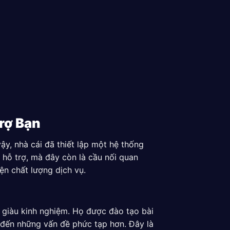
rợ Bạn
y, nhà cái đã thiết lập một hệ thống
hỗ trợ, mà đây còn là cầu nối quan
n chất lượng dịch vụ.
 giàu kinh nghiệm. Họ được đào tạo bài
 đến những vấn đề phức tạp hơn. Đây là