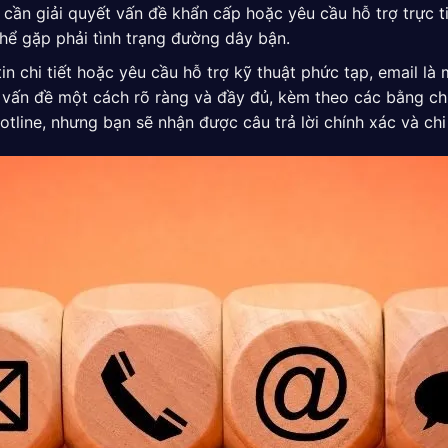
cần giải quyết vấn đề khẩn cấp hoặc yêu cầu hỗ trợ trực ti
 thể gặp phải tình trạng đường dây bận.
 chi tiết hoặc yêu cầu hỗ trợ kỹ thuật phức tạp, email là m
vấn đề một cách rõ ràng và đầy đủ, kèm theo các bằng chứ
hotline, nhưng bạn sẽ nhận được câu trả lời chính xác và ch