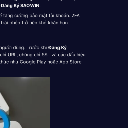
i
Đăng Ký SAOWIN
.
ể tăng cường bảo mật tài khoản. 2FA
trái phép trở nên khó khăn hơn.
người dùng. Trước khi
Đăng Ký
 chỉ URL, chứng chỉ SSL và các dấu hiệu
 thức như Google Play hoặc App Store