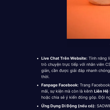
Live Chat Trên Website:
Tính năng l
trò chuyện trực tiếp với nhân viên 
giản, cần được giải đáp nhanh chóng
thời.
Fanpage Facebook:
Trang Facebook 
mãi, sự kiện mà còn là kênh
Liên Hệ
hoặc chia sẻ ý kiến đóng góp. Đội n
Ứng Dụng Di Động (nếu có):
SAOWIN 