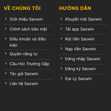
VỀ CHÚNG TÔI
HƯỚNG DẪN
Giới thiệu Saowin
Khuyến mãi Saowin
Chính sách bảo mật
Tải app Saowin
Điều khoản và điều
Rút tiền Saowin
kiện
Nạp tiền Saowin
Quyền riêng tư
Đăng nhập Saowin
Câu Hỏi Thường Gặp
Đăng ký Saowin
Tác giả Saowin
Đại Lý Saowin
Liên hệ Saowin