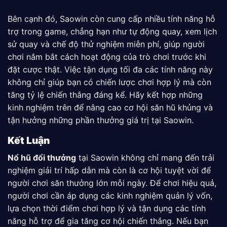
Bên cạnh đó, Saowin còn cung cấp nhiều tính năng hỗ
trợ trong game, chẳng hạn như tự động quay, xem lịch
sử quay và chế độ thử nghiệm miễn phí, giúp người
chơi nắm bắt cách hoạt động của trò chơi trước khi
đặt cược thật. Việc tận dụng tối đa các tính năng này
không chỉ giúp bạn có chiến lược chơi hợp lý mà còn
tăng tỷ lệ chiến thắng đáng kể. Hãy kết hợp những
kinh nghiệm trên để nâng cao cơ hội săn hũ khủng và
tận hưởng những phần thưởng giá trị tại Saowin.
Kết Luận
Nổ hũ đổi thưởng
tại Saowin không chỉ mang đến trải
nghiệm giải trí hấp dẫn mà còn là cơ hội tuyệt vời để
người chơi săn thưởng lớn mỗi ngày. Để chơi hiệu quả,
người chơi cần áp dụng các kinh nghiệm quản lý vốn,
lựa chọn thời điểm chơi hợp lý và tận dụng các tính
năng hỗ trợ để gia tăng cơ hội chiến thắng. Nếu bạn