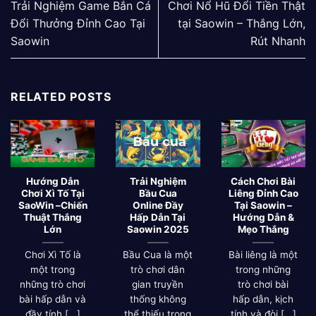
Trải Nghiệm Game Bắn Cá
Chơi Nổ Hũ Đổi Tiền Thật
Đổi Thưởng Đỉnh Cao Tại
tại Saowin – Thắng Lớn,
Saowin
Rút Nhanh
RELATED POSTS
Hướng Dẫn
Trải Nghiệm
Cách Chơi Bài
Chơi Xì Tố Tại
Bầu Cua
Liêng Đỉnh Cao
SaoWin –Chiến
Online Đầy
Tại Saowin –
Thuật Thắng
Hấp Dẫn Tại
Hướng Dẫn &
Lớn
Saowin 2025
Mẹo Thắng
Chơi Xì Tố là
Bầu Cua là một
Bài liêng là một
một trong
trò chơi dân
trong những
những trò chơi
gian truyền
trò chơi bài
bài hấp dẫn và
thống không
hấp dẫn, kịch
đầy tính [...]
thể thiếu trong
tính và đòi [...]