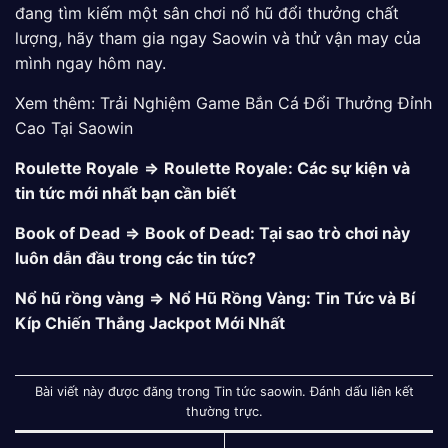
đang tìm kiếm một sân chơi nổ hũ đổi thưởng chất
lượng, hãy tham gia ngay Saowin và thử vận may của
mình ngay hôm nay.
Xem thêm:
Trải Nghiệm Game Bắn Cá Đổi Thưởng Đỉnh
Cao Tại Saowin
Roulette Royale
⇒
Roulette Royale: Các sự kiện và
tin tức mới nhất bạn cần biết
Book of Dead
⇒
Book of Dead: Tại sao trò chơi này
luôn dẫn đầu trong các tin tức?
Nổ hũ rồng vàng
⇒
Nổ Hũ Rồng Vàng: Tin Tức và Bí
Kíp Chiến Thắng Jackpot Mới Nhất
Bài viết này được đăng trong
Tin tức saowin
. Đánh dấu
liên kết
thường trực
.