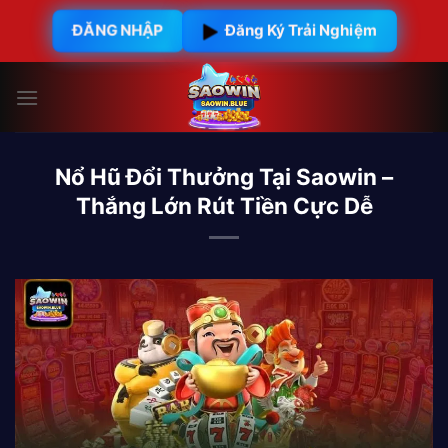
Bỏ
ĐĂNG NHẬP
Đăng Ký Trải Nghiệm
qua
nội
dung
Nổ Hũ Đổi Thưởng Tại Saowin –
Thắng Lớn Rút Tiền Cực Dễ