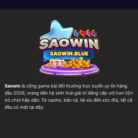
Cá
Rút
Đổi
Tiền
Thưởng
Cực
Đỉnh
Dễ
Cao
Tại
Saowin
Saowin
là cổng game bài đổi thưởng trực tuyến uy tín hàng
đầu 2026, mang đến hệ sinh thái giải trí đẳng cấp với hơn 50+
trò chơi hấp dẫn. Từ casino, bắn cá, tài xỉu đến xóc đĩa, tất cả
đều có mặt tại đây.