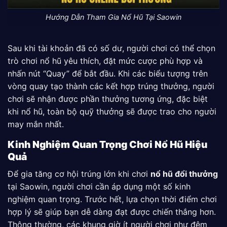
Hướng Dẫn Tham Gia Nổ Hũ Tại Saowin
Sau khi tài khoản đã có số dư, người chơi có thể chọn
trò chơi nổ hũ yêu thích, đặt mức cược phù hợp và
nhấn nút “Quay” để bắt đầu. Khi các biểu tượng trên
vòng quay tạo thành các kết hợp trúng thưởng, người
chơi sẽ nhận được phần thưởng tương ứng, đặc biệt
khi nổ hũ, toàn bộ quỹ thưởng sẽ được trao cho người
may mắn nhất.
Kinh Nghiệm Quan Trọng Chơi Nổ Hũ Hiệu
Quả
Để gia tăng cơ hội trúng lớn khi chơi
nổ hũ đổi thưởng
tại Saowin, người chơi cần áp dụng một số kinh
nghiệm quan trọng. Trước hết, lựa chọn thời điểm chơi
hợp lý sẽ giúp bạn dễ dàng đạt được chiến thắng hơn.
Thông thường, các khung giờ ít người chơi như đêm