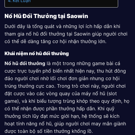
Kết Luận
Nổ Hũ Đổi Thưởng tại Saowin
Dưới đây là tổng quát và những lợi ích hấp dẫn khi
tham gia nổ hũ đổi thưởng tại Saowin giúp người chơi
có thể dễ dàng tăng cơ hội nhận thưởng lớn.
Khái niệm nổ hũ đổi thưởng
Nổ hũ đổi thưởng
là một trong những game bài cá
cược trực tuyến phổ biến nhất hiện nay, thu hút đông
đảo người chơi nhờ lối chơi đơn giản nhưng cơ hội
trúng thưởng cực cao. Trong trò chơi này, người chơi
đặt cược vào các vòng quay của máy nổ hũ (slot
game), và khi biểu tượng trùng khớp theo quy định, họ
có thể nhận được phần thưởng hấp dẫn. Khi quỹ
thưởng tích lũy đạt mức giới hạn, hệ thống sẽ kích
hoạt tính năng nổ hũ, giúp người chơi may mắn giành
được toàn bộ số tiền thưởng khổng lồ.