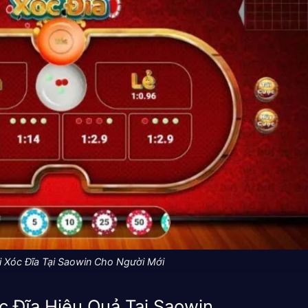
 Xóc Đĩa Tại Saowin Cho Người Mới
c Đĩa Hiệu Quả Tại Saowin