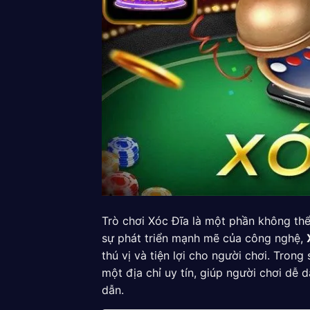
Trò chơi Xóc Đĩa là một phần không thể
sự phát triển mạnh mẽ của công nghệ,
thú vị và tiện lợi cho người chơi. Tron
một địa chỉ uy tín, giúp người chơi dễ
dẫn.