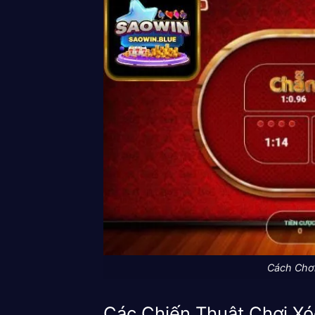
Cách Chơi
Các Chiến Thuật Chơi Xó