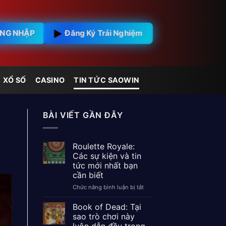
NG NHẬP
Đăng Ký Trải Nghiệm
XỔ SỐ
CASINO
TIN TỨC SAOWIN
BÀI VIẾT GẦN ĐÂY
Roulette Royale:
Các sự kiện và tin
tức mới nhất bạn
cần biết
Chức năng bình luận bị tắt
ở
Roulette
Royale:
Book of Dead: Tại
Các
sao trò chơi này
sự
luôn dẫn đầu trong