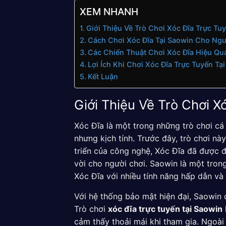
XEM NHANH
Giới Thiệu Về Trò Chơi Xóc Đĩa Trực Tu
Cách Chơi Xóc Đĩa Tại Saowin Cho Ngư
Các Chiến Thuật Chơi Xóc Đĩa Hiệu Qu
Lợi Ích Khi Chơi Xóc Đĩa Trực Tuyến Tạ
Kết Luận
Giới Thiệu Về Trò Chơi X
Xóc Đĩa là một trong những trò chơi cá
nhưng kịch tính. Trước đây, trò chơi nà
triển của công nghệ, Xóc Đĩa đã được đ
vời cho người chơi. Saowin là một tron
Xóc Đĩa với nhiều tính năng hấp dẫn và
Với hệ thống bảo mật hiện đại, Saowin 
Trò chơi
xóc đĩa trực tuyến tại Saowin
cảm thấy thoải mái khi tham gia. Ngoài