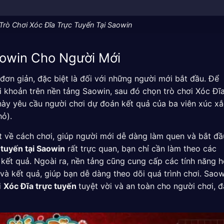
 Trò Chơi Xóc Đĩa Trực Tuyến Tại Saowin
aowin Cho Người Mới
đơn giản, đặc biệt là đối với những người mới bắt đầu. Để
ài khoản trên nền tảng Saowin, sau đó chọn trò chơi Xóc Đĩ
 này yêu cầu người chơi dự đoán kết quả của ba viên xúc xắ
hỏ).
t về cách chơi, giúp người mới dễ dàng làm quen và bắt đầ
 tuyến tại Saowin
rất trực quan, bạn chỉ cần làm theo các
kết quả. Ngoài ra, nền tảng cũng cung cấp các tính năng 
 và kết quả, giúp bạn dễ dàng theo dõi quá trình chơi. Saow
i
Xóc Đĩa trực tuyến
tuyệt vời và an toàn cho người chơi, 