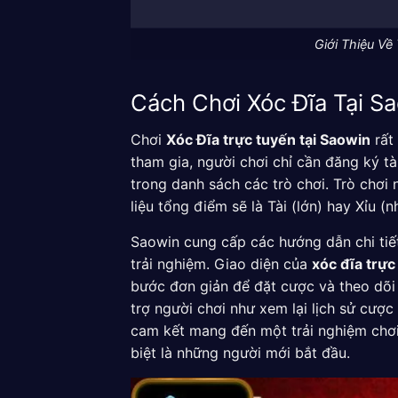
Giới Thiệu Về
Cách Chơi Xóc Đĩa Tại S
Chơi
Xóc Đĩa trực tuyến tại Saowin
rất 
tham gia, người chơi chỉ cần đăng ký t
trong danh sách các trò chơi. Trò chơi
liệu tổng điểm sẽ là Tài (lớn) hay Xỉu (n
Saowin cung cấp các hướng dẫn chi tiế
trải nghiệm. Giao diện của
xóc đĩa trực
bước đơn giản để đặt cược và theo dõi 
trợ người chơi như xem lại lịch sử cược
cam kết mang đến một trải nghiệm chơ
biệt là những người mới bắt đầu.