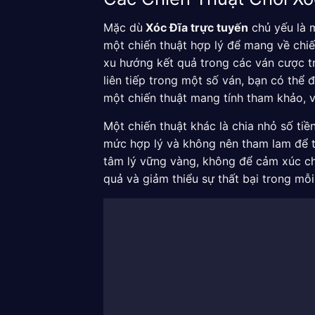
Mặc dù
Xóc Đĩa trực tuyến
chủ yếu là m
một chiến thuật hợp lý để mang về chiế
xu hướng kết quả trong các ván cược tr
liên tiếp trong một số ván, bạn có thể 
một chiến thuật mang tính tham khảo, 
Một chiến thuật khác là chia nhỏ số tiề
mức hợp lý và không nên tham lam để t
tâm lý vững vàng, không để cảm xúc chi
quả và giảm thiểu sự thất bại trong mỗ