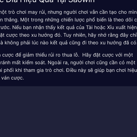
ột trò chơi may rủi, nhưng người chơi vẫn cần tạo cho mì
n thắng. Một trong những chiến lược phổ biến là theo dõi 
ước. Nếu bạn nhận thấy kết quả của Tài hoặc Xỉu xuất hiện
đặt cược theo xu hướng đó. Tuy nhiên, hãy nhớ rằng đây chỉ
và không phải lúc nào kết quả cũng đi theo xu hướng đã có
n cược để giảm thiểu rủi ro thua lỗ. Hãy đặt cược với một
ránh mất kiểm soát. Ngoài ra, người chơi cũng cần có một
 phối khi tham gia trò chơi. Điều này sẽ giúp bạn chơi hiệu
i ván cược.